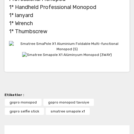
1* Handheld Professional Monopod
1* lanyard
1* Wrench
1* Thumbscrew
Bu ürünün fiyat bilgisi, resim, ürün açıklamalarında ve
diğer konularda yetersiz gördüğünüz noktaları öneri
Bu ürüne ilk yorumu siz yapın!
formunu kullanarak tarafımıza iletebilirsiniz.
Görüş ve önerileriniz için teşekkür ederiz.
Etiketler :
Yorum Yaz
Ürün resmi kalitesiz, bozuk veya görüntülenemiyor.
gopro monopod
gopro monopod tavsiye
Ürün açıklamasında eksik bilgiler bulunuyor.
gopro selfie stick
smatree smapole x1
Ürün bilgilerinde hatalar bulunuyor.
Ürün fiyatı diğer sitelerden daha pahalı.