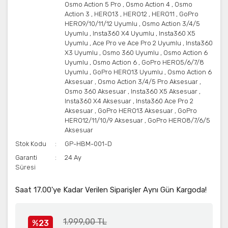
Osmo Action 5 Pro
,
Osmo Action 4
,
Osmo
Action 3
,
HERO13
,
HERO12
,
HERO11
,
GoPro
HERO9/10/11/12 Uyumlu
,
Osmo Action 3/4/5
Uyumlu
,
Insta360 X4 Uyumlu
,
Insta360 X5
Uyumlu
,
Ace Pro ve Ace Pro 2 Uyumlu
,
Insta360
X3 Uyumlu
,
Osmo 360 Uyumlu
,
Osmo Action 6
Uyumlu
,
Osmo Action 6
,
GoPro HERO5/6/7/8
Uyumlu
,
GoPro HERO13 Uyumlu
,
Osmo Action 6
Aksesuar
,
Osmo Action 3/4/5 Pro Aksesuar
,
Osmo 360 Aksesuar
,
Insta360 X5 Aksesuar
,
Insta360 X4 Aksesuar
,
Insta360 Ace Pro 2
Aksesuar
,
GoPro HERO13 Aksesuar
,
GoPro
HERO12/11/10/9 Aksesuar
,
GoPro HERO8/7/6/5
Aksesuar
Stok Kodu
GP-HBM-001-D
Garanti
24 Ay
Süresi
Saat 17.00'ye Kadar Verilen Siparişler Aynı Gün Kargoda!
1.999,00 TL
%23