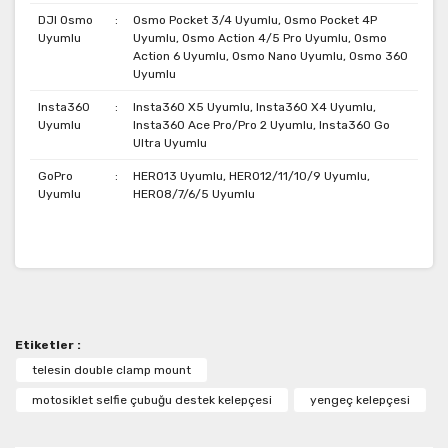
DJI Osmo
:
Osmo Pocket 3/4 Uyumlu, Osmo Pocket 4P
Uyumlu
Uyumlu, Osmo Action 4/5 Pro Uyumlu, Osmo
Action 6 Uyumlu, Osmo Nano Uyumlu, Osmo 360
Uyumlu
Insta360
:
Insta360 X5 Uyumlu, Insta360 X4 Uyumlu,
Uyumlu
Insta360 Ace Pro/Pro 2 Uyumlu, Insta360 Go
Ultra Uyumlu
GoPro
:
HERO13 Uyumlu, HERO12/11/10/9 Uyumlu,
Uyumlu
HERO8/7/6/5 Uyumlu
Bu ürünün fiyat bilgisi, resim, ürün açıklamalarında ve
diğer konularda yetersiz gördüğünüz noktaları öneri
Bu ürüne ilk yorumu siz yapın!
formunu kullanarak tarafımıza iletebilirsiniz.
Görüş ve önerileriniz için teşekkür ederiz.
Etiketler :
Yorum Yaz
Ürün resmi kalitesiz, bozuk veya görüntülenemiyor.
telesin double clamp mount
Ürün açıklamasında eksik bilgiler bulunuyor.
motosiklet selfie çubuğu destek kelepçesi
yengeç kelepçesi
Ürün bilgilerinde hatalar bulunuyor.