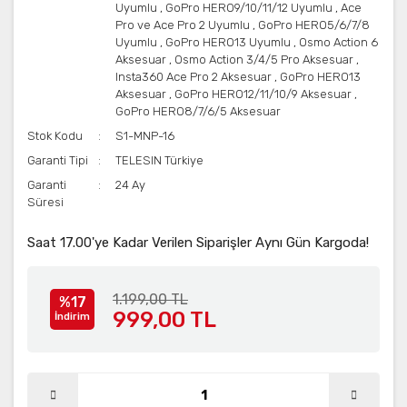
Uyumlu
,
GoPro HERO9/10/11/12 Uyumlu
,
Ace
Pro ve Ace Pro 2 Uyumlu
,
GoPro HERO5/6/7/8
Uyumlu
,
GoPro HERO13 Uyumlu
,
Osmo Action 6
Aksesuar
,
Osmo Action 3/4/5 Pro Aksesuar
,
Insta360 Ace Pro 2 Aksesuar
,
GoPro HERO13
Aksesuar
,
GoPro HERO12/11/10/9 Aksesuar
,
GoPro HERO8/7/6/5 Aksesuar
Stok Kodu
S1-MNP-16
Garanti Tipi
TELESIN Türkiye
Garanti
24 Ay
Süresi
Saat 17.00'ye Kadar Verilen Siparişler Aynı Gün Kargoda!
1.199,00 TL
%17
999,00 TL
İndirim