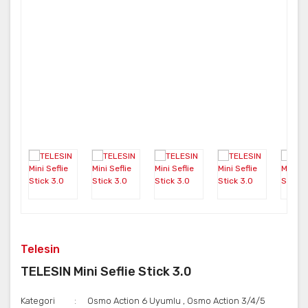
Neo
FUSION
ONE RS
Aksesuar
X3
KARMA
ONE X2
Telesin
TELESIN Mini Seflie Stick 3.0
Kategori
Osmo Action 6 Uyumlu
,
Osmo Action 3/4/5