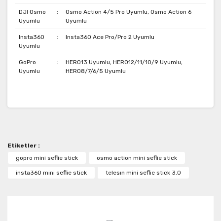
DJI Osmo
:
Osmo Action 4/5 Pro Uyumlu, Osmo Action 6
Uyumlu
Uyumlu
Insta360
:
Insta360 Ace Pro/Pro 2 Uyumlu
Uyumlu
GoPro
:
HERO13 Uyumlu, HERO12/11/10/9 Uyumlu,
Uyumlu
HERO8/7/6/5 Uyumlu
Bu ürünün fiyat bilgisi, resim, ürün açıklamalarında ve
diğer konularda yetersiz gördüğünüz noktaları öneri
Bu ürüne ilk yorumu siz yapın!
formunu kullanarak tarafımıza iletebilirsiniz.
Görüş ve önerileriniz için teşekkür ederiz.
Etiketler :
Yorum Yaz
Ürün resmi kalitesiz, bozuk veya görüntülenemiyor.
gopro mini seflie stick
osmo action mini seflie stick
Ürün açıklamasında eksik bilgiler bulunuyor.
insta360 mini seflie stick
telesın mini seflie stick 3.0
Ürün bilgilerinde hatalar bulunuyor.
Ürün fiyatı diğer sitelerden daha pahalı.
Bu ürüne benzer farklı alternatifler olmalı.