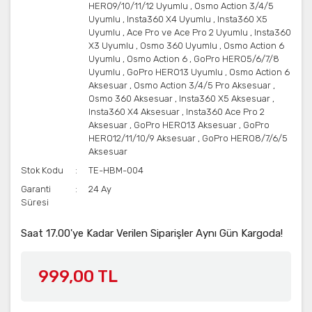
HERO9/10/11/12 Uyumlu
,
Osmo Action 3/4/5
Uyumlu
,
Insta360 X4 Uyumlu
,
Insta360 X5
Uyumlu
,
Ace Pro ve Ace Pro 2 Uyumlu
,
Insta360
X3 Uyumlu
,
Osmo 360 Uyumlu
,
Osmo Action 6
Uyumlu
,
Osmo Action 6
,
GoPro HERO5/6/7/8
Uyumlu
,
GoPro HERO13 Uyumlu
,
Osmo Action 6
Aksesuar
,
Osmo Action 3/4/5 Pro Aksesuar
,
Osmo 360 Aksesuar
,
Insta360 X5 Aksesuar
,
Insta360 X4 Aksesuar
,
Insta360 Ace Pro 2
Aksesuar
,
GoPro HERO13 Aksesuar
,
GoPro
HERO12/11/10/9 Aksesuar
,
GoPro HERO8/7/6/5
Aksesuar
Stok Kodu
TE-HBM-004
Garanti
24 Ay
Süresi
Saat 17.00'ye Kadar Verilen Siparişler Aynı Gün Kargoda!
999,00 TL