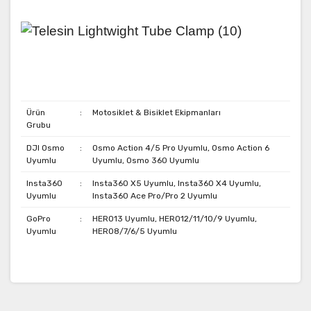
Ürün
:
Motosiklet & Bisiklet Ekipmanları
Grubu
DJI Osmo
:
Osmo Action 4/5 Pro Uyumlu, Osmo Action 6
Uyumlu
Uyumlu, Osmo 360 Uyumlu
Insta360
:
Insta360 X5 Uyumlu, Insta360 X4 Uyumlu,
Uyumlu
Insta360 Ace Pro/Pro 2 Uyumlu
GoPro
:
HERO13 Uyumlu, HERO12/11/10/9 Uyumlu,
Uyumlu
HERO8/7/6/5 Uyumlu
Bu ürünün fiyat bilgisi, resim, ürün açıklamalarında ve
diğer konularda yetersiz gördüğünüz noktaları öneri
formunu kullanarak tarafımıza iletebilirsiniz.