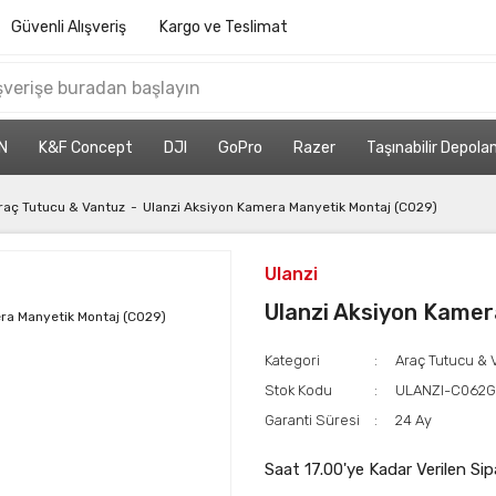
Güvenli Alışveriş
Kargo ve Teslimat
N
K&F Concept
DJI
GoPro
Razer
Taşınabilir Depol
raç Tutucu & Vantuz
Ulanzi Aksiyon Kamera Manyetik Montaj (C029)
Ulanzi
Ulanzi Aksiyon Kame
Kategori
Araç Tutucu & 
Stok Kodu
ULANZI-C062
Garanti Süresi
24 Ay
Saat 17.00'ye Kadar Verilen Sip