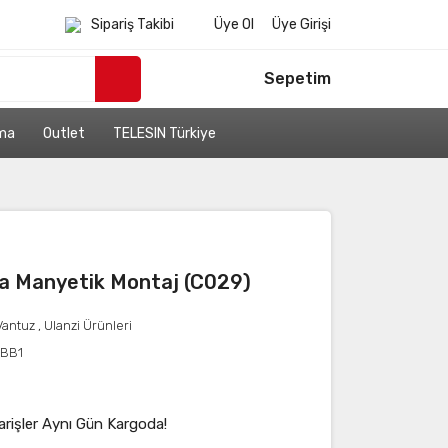
Sipariş Takibi
Üye Ol
Üye Girişi
Sepetim
ama
Outlet
TELESIN Türkiye
ra Manyetik Montaj (C029)
Vantuz
,
Ulanzi Ürünleri
GBB1
arişler Aynı Gün Kargoda!