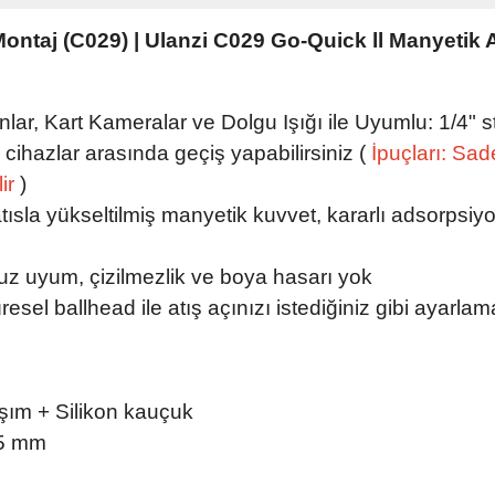
ontaj (C029) | Ulanzi C029 Go-Quick ll Manyetik
nlar, Kart Kameralar ve Dolgu Işığı ile Uyumlu: 1/4" st
ı cihazlar arasında geçiş yapabilirsiniz (
İpuçları: Sad
lir
)
ısla yükseltilmiş manyetik kuvvet, kararlı adsorpsiy
z uyum, çizilmezlik ve boya hasarı yok
sel ballhead ile atış açınızı istediğiniz gibi ayarla
ım + Silikon kauçuk
,5 mm