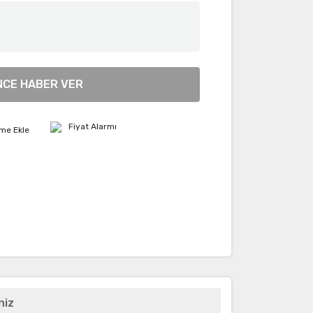
NCE HABER VER
Fiyat Alarmı
niz