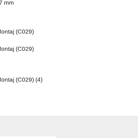
27 mm
da ve diğer konularda yetersiz gördüğünüz noktaları öneri formunu kullanar
Bu ürüne ilk yorumu siz yapın!
or.