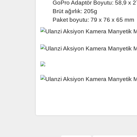
GoPro Adaptör Boyutu: 58,9 x 
Brüt ağırlık: 205g
Paket boyutu: 79 x 76 x 65 mm
Bu ürünün fiyat bilgisi, resim, ürün açıklamaların
Görüş ve önerileriniz için teşekkür ederiz.
Ürün resmi kalitesiz, bozuk veya görüntülenemiy