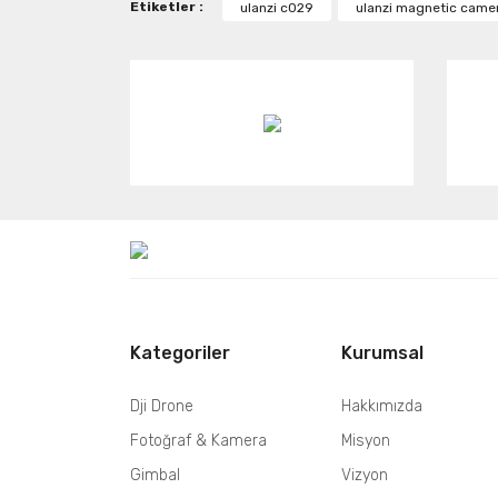
Etiketler :
ulanzi c029
ulanzi magnetic came
Ürün açıklamasında eksik bilgiler bulunuyor.
Ürün bilgilerinde hatalar bulunuyor.
Ürün fiyatı diğer sitelerden daha pahalı.
Bu ürüne benzer farklı alternatifler olmalı.
Kategoriler
Kurumsal
Dji Drone
Hakkımızda
Fotoğraf & Kamera
Misyon
Gimbal
Vizyon