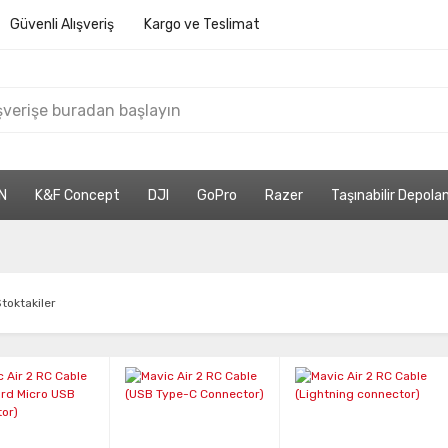
Güvenli Alışveriş
Kargo ve Teslimat
N
K&F Concept
DJI
GoPro
Razer
Taşınabilir Depol
toktakiler