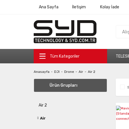
Ana Sayfa
İletişim
Kolay İade
Tüm Kategoriler
TELESI
Anasayfa
DJI
Drone
Air
Air 2
Ürün Grupları
S
Air 2
Air