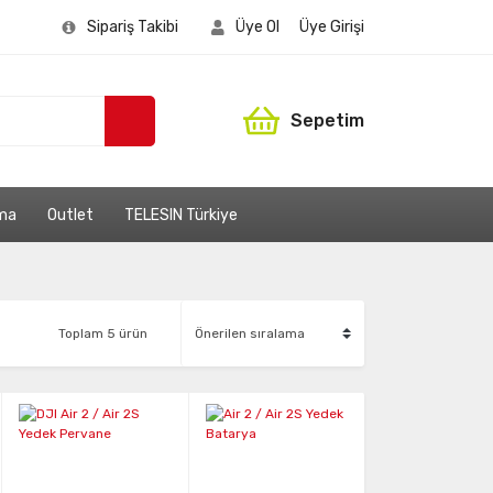
Sipariş Takibi
Üye Ol
Üye Girişi
Sepetim
ama
Outlet
TELESIN Türkiye
Toplam 5 ürün