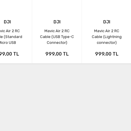
DJI
DJI
DJI
ic Air 2 RC
Mavic Air 2 RC
Mavic Air 2 RC
le (Standard
Cable (USB Type-C
Cable (Lightning
Micro USB
Connector)
connector)
onnector)
99,00 TL
999,00 TL
999,00 TL