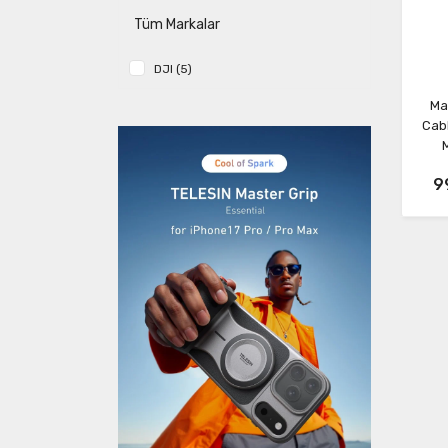
Tüm Markalar
DJI (5)
Mav
Cab
c
9