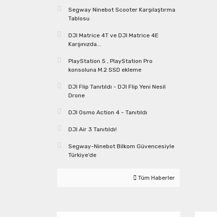
Segway Ninebot Scooter Karşılaştırma
Tablosu
DJI Matrice 4T ve DJI Matrice 4E
Karşınızda...
PlayStation 5 , PlayStation Pro
konsoluna M.2 SSD ekleme
DJI Flip Tanıtıldı - DJI Flip Yeni Nesil
Drone
DJI Osmo Action 4 - Tanıtıldı
DJI Air 3 Tanıtıldı!
Segway-Ninebot Bilkom Güvencesiyle
Türkiye’de
Tüm Haberler