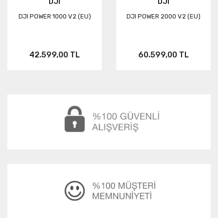
DJI
DJI
DJI POWER 1000 V2 (EU)
DJI POWER 2000 V2 (EU)
Neo
FUSION
Link
Aksesuar
ONE RS
42.599,00 TL
60.599,00 TL
KARMA