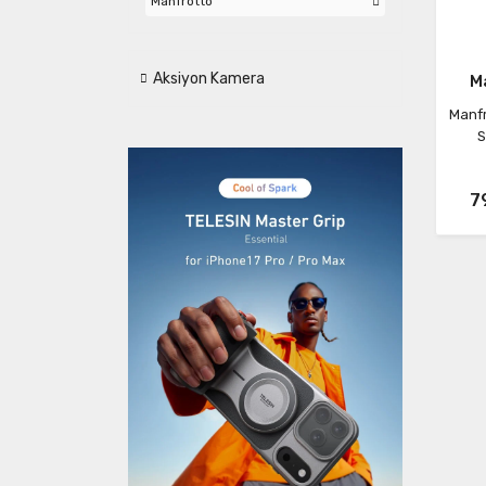
Manfrotto
Aksiyon Kamera
M
Manfr
S
7