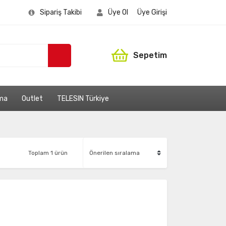
Sipariş Takibi
Üye Ol
Üye Girişi
Sepetim
ama
Outlet
TELESIN Türkiye
Toplam 1 ürün