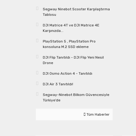
Segway Ninebot Scooter Karşılaştırma
Tablosu
DJI Matrice 4T ve DJI Matrice 4E
Karşınızda...
PlayStation 5 , PlayStation Pro
konsoluna M.2 SSD ekleme
DJI Flip Tanıtıldı - DJI Flip Yeni Nesil
Drone
DJI Osmo Action 4 - Tanıtıldı
DJI Air 3 Tanıtıldı!
Segway-Ninebot Bilkom Güvencesiyle
Türkiye’de
Tüm Haberler