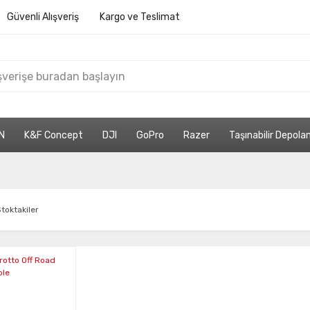
Güvenli Alışveriş
Kargo ve Teslimat
N
K&F Concept
DJI
GoPro
Razer
Taşınabilir Depol
toktakiler