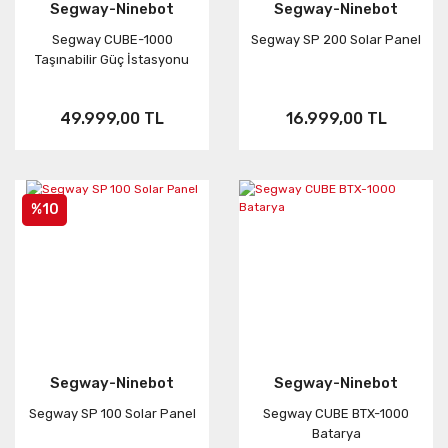
Segway-Ninebot
Segway-Ninebot
Neo
FUSION
Link
Segway CUBE-1000
Segway SP 200 Solar Panel
Taşınabilir Güç İstasyonu
Aksesuar
ONE RS
KARMA
49.999,00 TL
16.999,00 TL
%10
Segway-Ninebot
Segway-Ninebot
Segway SP 100 Solar Panel
Segway CUBE BTX-1000
Batarya