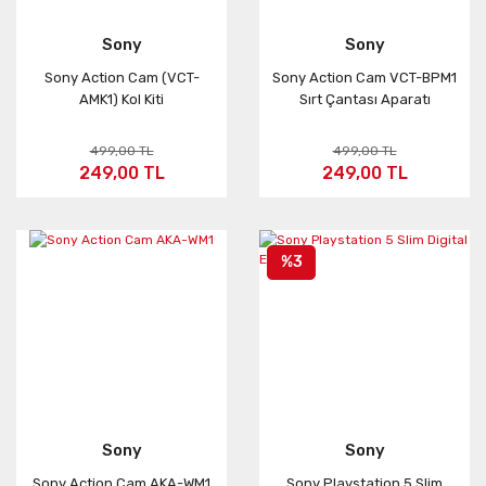
Neo
FUSION
ONE RS
Sony
Sony
Sony Action Cam (VCT-
Sony Action Cam VCT-BPM1
Aksesuar
X3
AMK1) Kol Kiti
Sırt Çantası Aparatı
KARMA
ONE X2
499,00 TL
499,00 TL
249,00 TL
249,00 TL
%3
Sony
Sony
Sony Action Cam AKA-WM1
Sony Playstation 5 Slim