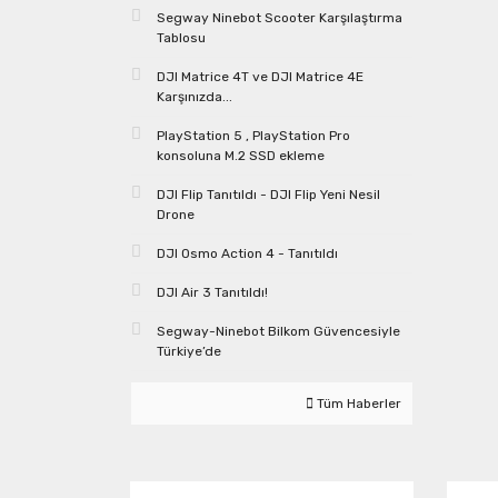
Segway Ninebot Scooter Karşılaştırma
Tablosu
DJI Matrice 4T ve DJI Matrice 4E
Karşınızda...
PlayStation 5 , PlayStation Pro
konsoluna M.2 SSD ekleme
DJI Flip Tanıtıldı - DJI Flip Yeni Nesil
Drone
DJI Osmo Action 4 - Tanıtıldı
DJI Air 3 Tanıtıldı!
Segway-Ninebot Bilkom Güvencesiyle
Türkiye’de
Tüm Haberler