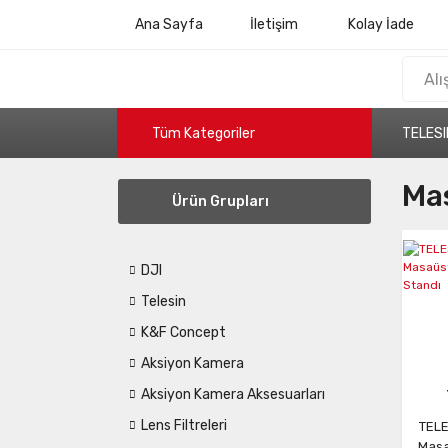
Ana Sayfa
İletişim
Kolay İade
Tüm Kategoriler
TELESI
Ma
Ürün Grupları
DJI
Telesin
K&F Concept
Aksiyon Kamera
Aksiyon Kamera Aksesuarları
Lens Filtreleri
TELE
Masa