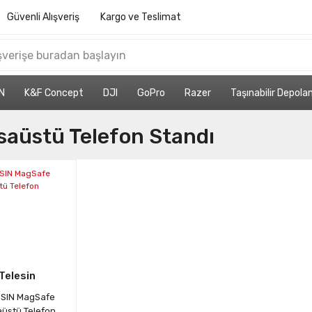
Güvenli Alışveriş
Kargo ve Teslimat
N
K&F Concept
DJI
GoPro
Razer
Taşınabilir Depol
saüstü Telefon Standı
Telesin
SIN MagSafe
üstü Telefon