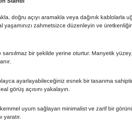
on Standı
makla, doğru açıyı aramakla veya dağınık kablolarl
al yaşamınızı zahmetsizce düzenleyin ve üretkenliğini
sarsılmaz bir şekilde yerine oturtur. Manyetik yüzey
anır.
yca ayarlayabileceğiniz esnek bir tasarıma sahiptir. 
al görüş açısını yakalayın.
emmel uyum sağlayan minimalist ve zarif bir görünü
 yaratır.