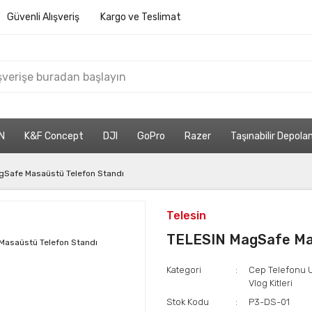
Güvenli Alışveriş
Kargo ve Teslimat
N
K&F Concept
DJI
GoPro
Razer
Taşınabilir Depol
gSafe Masaüstü Telefon Standı
Telesin
TELESIN MagSafe Mas
Kategori
Cep Telefonu 
Vlog Kitleri
Stok Kodu
P3-DS-01