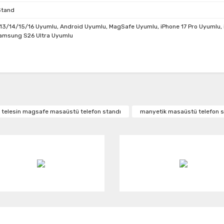
Stand
/13/14/15/16 Uyumlu, Android Uyumlu, MagSafe Uyumlu, iPhone 17 Pro Uyumlu,
amsung S26 Ultra Uyumlu
da ve diğer konularda yetersiz gördüğünüz noktaları öneri formunu kullanar
Bu ürüne ilk yorumu siz yapın!
or.
telesin magsafe masaüstü telefon standı
manyetik masaüstü telefon s
Yorum Yaz