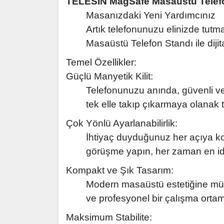
TELESIN MagSafe Masaüstü Telef
Masanızdaki Yeni Yardımcınız
Artık telefonunuzu elinizde tut
Masaüstü Telefon Standı ile dijit
Temel Özellikler:
Güçlü Manyetik Kilit:
Telefonunuzu anında, güvenli ve 
tek elle takıp çıkarmaya olanak t
Çok Yönlü Ayarlanabilirlik:
İhtiyaç duyduğunuz her açıya kola
görüşme yapın, her zaman en ide
Kompakt ve Şık Tasarım:
Modern masaüstü estetiğine mük
ve profesyonel bir çalışma ortamı
Maksimum Stabilite: