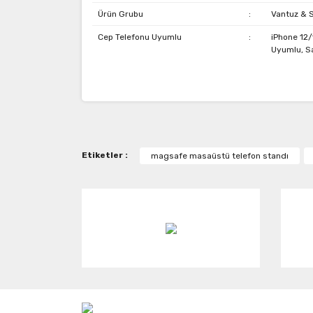
Ürün Grubu
:
Vantuz & 
Cep Telefonu Uyumlu
:
iPhone 12
Uyumlu, S
Bu ürünün fiyat bilgisi, resim, ürün açıklamaların
Görüş ve önerileriniz için teşekkür ederiz.
Ürün resmi kalitesiz, bozuk veya görüntülenemiy
Etiketler :
magsafe masaüstü telefon standı
Ürün açıklamasında eksik bilgiler bulunuyor.
Ürün bilgilerinde hatalar bulunuyor.
Ürün fiyatı diğer sitelerden daha pahalı.
Bu ürüne benzer farklı alternatifler olmalı.