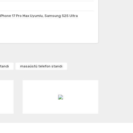
 iPhone 17 Pro Max Uyumlu, Samsung S25 Ultra
ak tarafımıza iletebilirsiniz.
tandı
masaüstü telefon standı