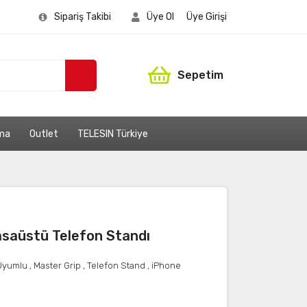
Sipariş Takibi
Üye Ol
Üye Girişi
Sepetim
ama
Outlet
TELESIN Türkiye
aüstü Telefon Standı
Uyumlu
,
Master Grip
,
Telefon Stand
,
iPhone