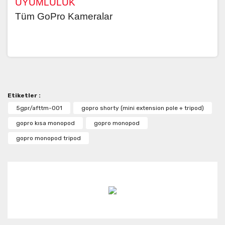
UYUMLULUK
Tüm GoPro Kameralar
Bu ürünün fiyat bilgisi, resim, ürün açıklamalarında ve
diğer konularda yetersiz gördüğünüz noktaları öneri
Bu ürüne ilk yorumu siz yapın!
formunu kullanarak tarafımıza iletebilirsiniz.
Görüş ve önerileriniz için teşekkür ederiz.
Etiketler :
Yorum Yaz
Ürün resmi kalitesiz, bozuk veya görüntülenemiyor.
5gpr/afttm-001
gopro shorty (mini extension pole + tripod)
Ürün açıklamasında eksik bilgiler bulunuyor.
gopro kısa monopod
gopro monopod
Ürün bilgilerinde hatalar bulunuyor.
gopro monopod tripod
Ürün fiyatı diğer sitelerden daha pahalı.
Bu ürüne benzer farklı alternatifler olmalı.