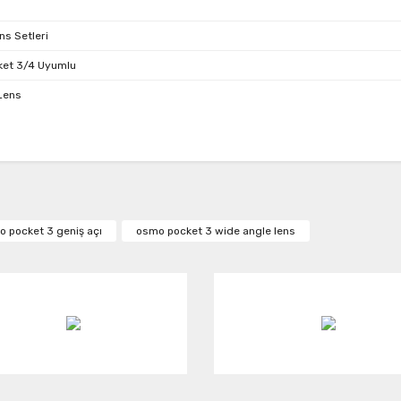
ns Setleri
et 3/4 Uyumlu
Lens
da ve diğer konularda yetersiz gördüğünüz noktaları öneri formunu kullanar
Bu ürüne ilk yorumu siz yapın!
or.
 pocket 3 geniş açı
osmo pocket 3 wide angle lens
Yorum Yaz