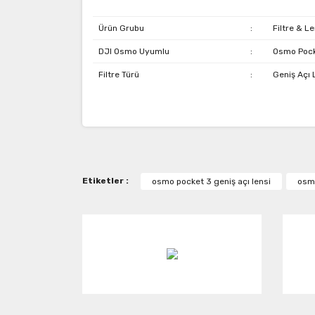
Ürün Grubu
:
Filtre & Le
DJI Osmo Uyumlu
:
Osmo Pock
Filtre Türü
:
Geniş Açı 
Bu ürünün fiyat bilgisi, resim, ürün açıklamaların
Görüş ve önerileriniz için teşekkür ederiz.
Ürün resmi kalitesiz, bozuk veya görüntülenemiy
Etiketler :
osmo pocket 3 geniş açı lensi
osmo
Ürün açıklamasında eksik bilgiler bulunuyor.
Ürün bilgilerinde hatalar bulunuyor.
Ürün fiyatı diğer sitelerden daha pahalı.
Bu ürüne benzer farklı alternatifler olmalı.