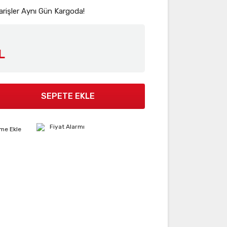
arişler Aynı Gün Kargoda!
L
SEPETE EKLE
Fiyat Alarmı