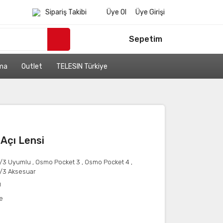
Sipariş Takibi
Üye Ol
Üye Girişi
Sepetim
ama
Outlet
TELESIN Türkiye
Açı Lensi
/3 Uyumlu
,
Osmo Pocket 3
,
Osmo Pocket 4
,
/3 Aksesuar
J
e