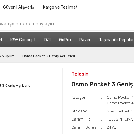
Güvenli Alışveriş
Kargo ve Teslimat
N
K&F Concept
DJI
GoPro
Razer
Taşınabilir Depol
/3 Uyumlu
Osmo Pocket 3 Geniş Açı Lensi
Telesin
Osmo Pocket 3 Geniş 
Kategori
Osmo Pocket 4
Osmo Pocket 4
Stok Kodu
S5-FLT-48-TD
Garanti Tipi
TELESIN Türkiy
Garanti Süresi
24 Ay