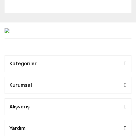
belirten diğer TELESIN tutacaklarını
inceleyin.
S3. 3200mAh pil gerçek kullanımda nasıl
çalışıyor – çekim yaparken iPhone'umu
şarj edecek mi?
C: Bu telefon kamera tutacağının
içindeki dahili 3200mAh pil, tipik
Kategoriler
kullanımda saatlerce kesintisiz video
çekimini desteklemek üzere
Kurumsal
tasarlanmıştır. Çekim yaparken
iPhone'unuza kablosuz şarj
sağlayarak 4K video, yapay zeka
Alışveriş
filtreleri ve yüksek ekran
parlaklığından kaynaklanan yüksek
Yardım
güç tüketimini dengelemeye