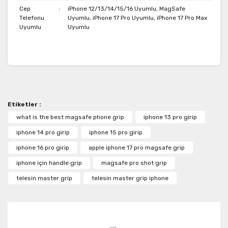
Cep
:
iPhone 12/13/14/15/16 Uyumlu, MagSafe
Telefonu
Uyumlu, iPhone 17 Pro Uyumlu, iPhone 17 Pro Max
Uyumlu
Uyumlu
Bu ürünün fiyat bilgisi, resim, ürün açıklamalarında ve
TELESIN Manyetik Pro Shot
diğer konularda yetersiz gördüğünüz noktaları öneri
Görüntüleme Kamera Tutamağı için
Bu ürüne ilk yorumu siz yapın!
formunu kullanarak tarafımıza iletebilirsiniz.
Görüş ve önerileriniz için teşekkür ederiz.
Optimize Edilmiş SSS Bölümü
Etiketler :
S1. Bu telefon tutacağı hangi iPhone
Yorum Yaz
Ürün resmi kalitesiz, bozuk veya görüntülenemiyor.
what is the best magsafe phone grip
iphone 13 pro girip
modelleriyle uyumludur?
Ürün açıklamasında eksik bilgiler bulunuyor.
iphone 14 pro girip
iphone 15 pro girip
C: Manyetik Pro Shot Görüntüleme
Ürün bilgilerinde hatalar bulunuyor.
iphone 16 pro girip
Kamera Tutacağı, iOS 26 çalıştıran
apple iphone 17 pro magsafe grip
Ürün fiyatı diğer sitelerden daha pahalı.
ve MagSafe'i destekleyen iPhone 12
iphone için handle grip
magsafe pro shot grip
Bu ürüne benzer farklı alternatifler olmalı.
veya sonraki modeller için
telesin master grip
telesin master grip iphone
tasarlanmıştır. En güvenli manyetik
bağlantı için, orijinal bir MagSafe kılıfı
veya güçlü dahili manyetik halkaya