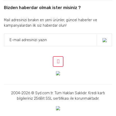
yardımcı olur. Gerçek çalışma süresi
Bizden haberdar olmak ister misiniz ?
ve şarj performansı, ortam
sıcaklığına, iPhone modelinize, kare
Mail adresinizi bırakın en yeni ürünler, güncel haberler ve
hızına, parlaklık ayarlarına ve genel
kampanyalardan ilk siz haberdar olun!
kullanıma bağlı olacaktır.
S4. Standart Tutma Seti ile Creator Flaş
Kombinasyon Seti arasındaki fark nedir?
C:
Standart Tutma Seti, manyetik Pro
Shot Görüntüleme Kamera Tutacağı,
bilek kayışı ve temel aksesuarları
içerir; bu amiral gemisi telefon
tutacağını günlük çekim tutamağınız
olarak kullanmaya başlamak için
2004-2026 © Syd.com.tr. Tüm Hakları Saklıdır. Kredi kartı
ihtiyacınız olan her şey.
bilgileriniz 256Bit SSL sertifikası ile korunmaktadır.
Creator Flaş Kombinasyon Seti,
Standart Tutma Setindeki her şeye