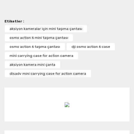
diğer konularda yetersiz gördüğünüz noktaları öneri
Bu ürüne ilk yorumu siz yapın!
formunu kullanarak tarafımıza iletebilirsiniz.
Görüş ve önerileriniz için teşekkür ederiz.
Etiketler :
Yorum Yaz
Ürün resmi kalitesiz, bozuk veya görüntülenemiyor.
aksiyon kameralar için mini taşıma çantası
Ürün açıklamasında eksik bilgiler bulunuyor.
osmo action 6 mini taşıma çantası
Ürün bilgilerinde hatalar bulunuyor.
osmo action 6 taşıma çantası
dji osmo action 6 case
Ürün fiyatı diğer sitelerden daha pahalı.
mini carrying case for action camera
Bu ürüne benzer farklı alternatifler olmalı.
aksiyon kamera mini çanta
disadv mini carrying case for action camera
Gönder