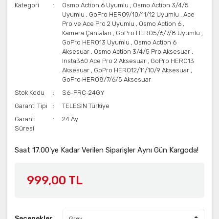
Kategori
Osmo Action 6 Uyumlu
,
Osmo Action 3/4/5
Uyumlu
,
GoPro HERO9/10/11/12 Uyumlu
,
Ace
Pro ve Ace Pro 2 Uyumlu
,
Osmo Action 6
,
Kamera Çantaları
,
GoPro HERO5/6/7/8 Uyumlu
,
GoPro HERO13 Uyumlu
,
Osmo Action 6
Aksesuar
,
Osmo Action 3/4/5 Pro Aksesuar
,
Insta360 Ace Pro 2 Aksesuar
,
GoPro HERO13
Aksesuar
,
GoPro HERO12/11/10/9 Aksesuar
,
GoPro HERO8/7/6/5 Aksesuar
Stok Kodu
S6-PRC-24GY
Garanti Tipi
TELESIN Türkiye
Garanti
24 Ay
Süresi
Saat 17.00'ye Kadar Verilen Siparişler Aynı Gün Kargoda!
999,00 TL
Seçenekler