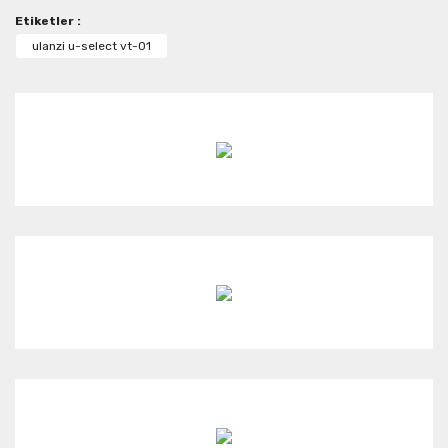
Etiketler :
Yorum Yaz
Ürün resmi kalitesiz, bozuk veya görüntülenemiyor.
ulanzi u-select vt-01
Ürün açıklamasında eksik bilgiler bulunuyor.
Ürün bilgilerinde hatalar bulunuyor.
Ürün fiyatı diğer sitelerden daha pahalı.
Bu ürüne benzer farklı alternatifler olmalı.
Gönder