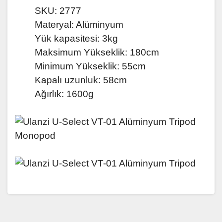
SKU: 2777
Materyal: Alüminyum
Yük kapasitesi: 3kg
Maksimum Yükseklik: 180cm
Minimum Yükseklik: 55cm
Kapalı uzunluk: 58cm
Ağırlık: 1600g
Bu ürünün fiyat bilgisi, resim, ürün açıklamalarında ve
diğer konularda yetersiz gördüğünüz noktaları öneri
Bu ürüne ilk yorumu siz yapın!
formunu kullanarak tarafımıza iletebilirsiniz.
Görüş ve önerileriniz için teşekkür ederiz.