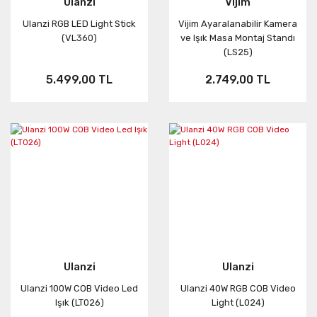
Ulanzi
Vijim
Ulanzi RGB LED Light Stick
Vijim Ayaralanabilir Kamera
Neo
HERO7
ONE RS
(VL360)
ve Işık Masa Montaj Standı
(LS25)
Aksesuar
X3
5.499,00 TL
2.749,00 TL
KARMA
ONE X2
Ulanzi
Ulanzi
Ulanzi 100W COB Video Led
Ulanzi 40W RGB COB Video
Işık (LT026)
Light (L024)