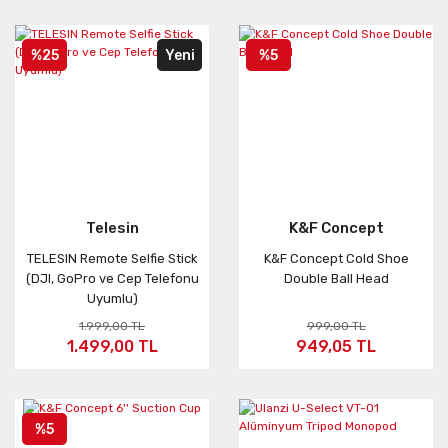
%25
Yeni
%5
Telesin
K&F Concept
TELESIN Remote Selfie Stick
K&F Concept Cold Shoe
(DJI, GoPro ve Cep Telefonu
Double Ball Head
Uyumlu)
1.999,00 TL
999,00 TL
1.499,00 TL
949,05 TL
%5