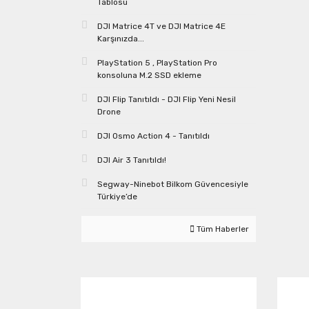
Tablosu
DJI Matrice 4T ve DJI Matrice 4E
Karşınızda...
PlayStation 5 , PlayStation Pro
konsoluna M.2 SSD ekleme
DJI Flip Tanıtıldı - DJI Flip Yeni Nesil
Drone
DJI Osmo Action 4 - Tanıtıldı
DJI Air 3 Tanıtıldı!
Segway-Ninebot Bilkom Güvencesiyle
Türkiye’de
Tüm Haberler