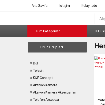
Ana Sayfa
İletişim
Kolay İade
Tüm Kategoriler
TELESI
Her
Ürün Grupları
DJI
Telesin
K&F Concept
Aksiyon Kamera
Aksiyon Kamera Aksesuarları
Telefon Aksesuar
Prote
(HE