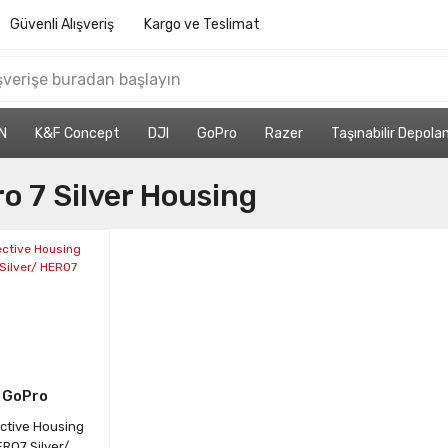
Güvenli Alışveriş
Kargo ve Teslimat
N
K&F Concept
DJI
GoPro
Razer
Taşınabilir Depol
o 7 Silver Housing
GoPro
ctive Housing
RO7 Silver/