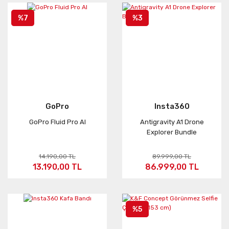
%7
%3
GoPro
Insta360
GoPro Fluid Pro AI
Antigravity A1 Drone
Explorer Bundle
14.190,00 TL
89.999,00 TL
13.190,00 TL
86.999,00 TL
%5