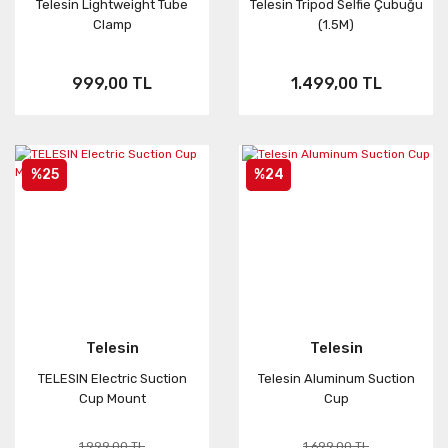
Telesin Lightweight Tube
Telesin Tripod Selfie Çubuğu
Clamp
(1.5M)
999,00 TL
1.499,00 TL
%25
%24
Telesin
Telesin
TELESIN Electric Suction
Telesin Aluminum Suction
Cup Mount
Cup
1.999,00 TL
1.699,00 TL