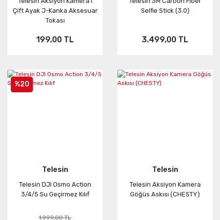
Telesin Aksiyon Kamera i
Telesin 3M Carbon Fiber
Çift Ayak J-Kanka Aksesuar
Selfie Stick (3.0)
Neo
FUSION
ONE RS
Tokası
Aksesuar
X3
199,00 TL
3.499,00 TL
KARMA
ONE X2
%20
Telesin
Telesin
Telesin DJI Osmo Action
Telesin Aksiyon Kamera
3/4/5 Su Geçirmez Kılıf
Göğüs Askısı (CHESTY)
1.999,00 TL