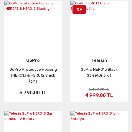
%9
GoPro
Telesin
GoPro Protective Housing
GoPro HERO13 Black
(HERO13 & HERO12 Black
StreetGrip Kit
İçin)
5.499,00 TL
5.790,00 TL
4.999,00 TL