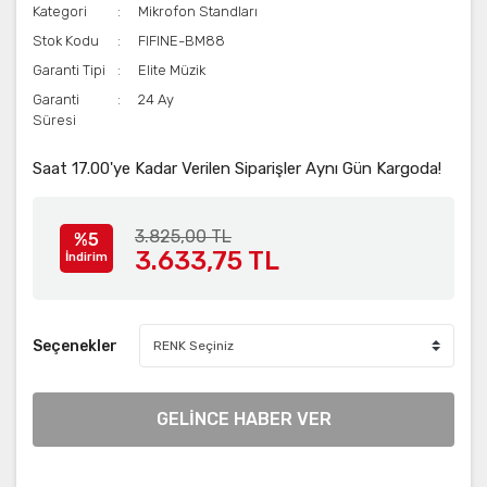
Kategori
Mikrofon Standları
Stok Kodu
FIFINE-BM88
Garanti Tipi
Elite Müzik
Garanti
24 Ay
Süresi
Saat 17.00'ye Kadar Verilen Siparişler Aynı Gün Kargoda!
3.825,00 TL
%5
3.633,75 TL
İndirim
Seçenekler
GELİNCE HABER VER