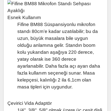
Esnek Kullanım
Fifine BM88 Süspansiyonlu mikrofon
standı 80cm’e kadar uzatılabilir; bu da
uzun, büyük masalara bile uygun
olduğu anlamına gelir. Standın boom
kolu yukarıdan aşağıya 220 derece,
yatay olarak ise 360 derece
ayarlanabilir. Daha fazla açı ayarı daha
fazla kullanım seçeneği sunar. Masa
kelepçesi, kalınlığı 2 ila 6,1cm olan
masa tipleri için uygundur.
Çevirici Vida Adaptör
1/4", 3/8", 5/8" olmak üzere üç çeşit dişli