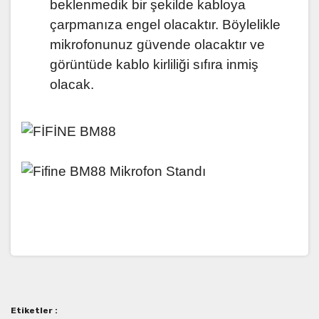
beklenmedik bir şekilde kabloya
çarpmanıza engel olacaktır. Böylelikle
mikrofonunuz güvende olacaktır ve
görüntüde kablo kirliliği sıfıra inmiş
olacak.
Bu ürünün fiyat bilgisi, resim, ürün açıklamalarında ve
diğer konularda yetersiz gördüğünüz noktaları öneri
Bu ürüne ilk yorumu siz yapın!
formunu kullanarak tarafımıza iletebilirsiniz.
Görüş ve önerileriniz için teşekkür ederiz.
Etiketler :
Yorum Yaz