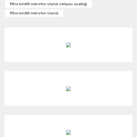
Ürün resmi kalitesiz, bozuk veya görüntülenemiyor.
fifine bm88 mikrofon standı sehpası ayaklığı
Ürün açıklamasında eksik bilgiler bulunuyor.
fifine bm88 mikrofon standı
Ürün bilgilerinde hatalar bulunuyor.
Ürün fiyatı diğer sitelerden daha pahalı.
Bu ürüne benzer farklı alternatifler olmalı.
Gönder