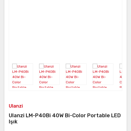
Neo
FUSION
ONE RS
Aksesuar
X3
KARMA
ONE X2
Ulanzi
Ulanzi LM-P40Bi 40W Bi-Color Portable LED
Işık