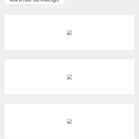
40w bi color cob video light
Ürün fiyatı diğer sitelerden daha pahalı.
Bu ürüne benzer farklı alternatifler olmalı.
Gönder