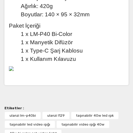
Ağırlık: 420g
Boyutlar: 140 × 95 × 32mm
Paket İçeriği
1 x LM-P40 Bi-Color
1 x Manyetik Difüzör
1 x Type-C Şarj Kablosu
1 x Kullanım Kılavuzu
Bu ürünün fiyat bilgisi, resim, ürün açıklamalarında ve
diğer konularda yetersiz gördüğünüz noktaları öneri
Bu ürüne ilk yorumu siz yapın!
formunu kullanarak tarafımıza iletebilirsiniz.
Görüş ve önerileriniz için teşekkür ederiz.
Etiketler :
Yorum Yaz
Ürün resmi kalitesiz, bozuk veya görüntülenemiyor.
ulanzi lm-p40bi
ulanzi l129
taşınabilir 40w led ışık
Ürün açıklamasında eksik bilgiler bulunuyor.
taşınabilir led video ışığı
taşınabilir video ışığı 40w
Ürün bilgilerinde hatalar bulunuyor.