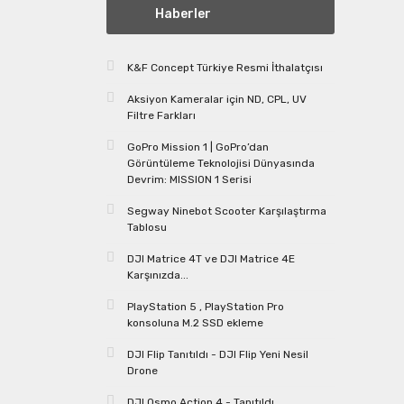
Haberler
K&F Concept Türkiye Resmi İthalatçısı
Aksiyon Kameralar için ND, CPL, UV
Filtre Farkları
GoPro Mission 1 | GoPro’dan
Görüntüleme Teknolojisi Dünyasında
Devrim: MISSION 1 Serisi
Segway Ninebot Scooter Karşılaştırma
Tablosu
DJI Matrice 4T ve DJI Matrice 4E
Karşınızda...
PlayStation 5 , PlayStation Pro
konsoluna M.2 SSD ekleme
DJI Flip Tanıtıldı - DJI Flip Yeni Nesil
Drone
DJI Osmo Action 4 - Tanıtıldı