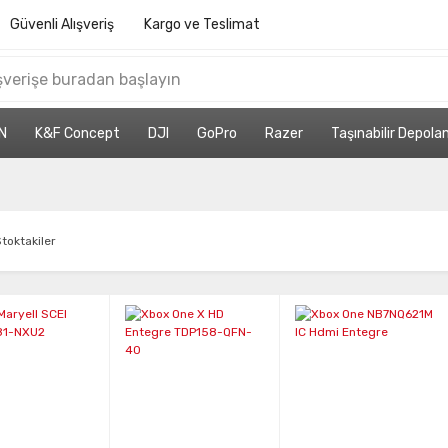
Güvenli Alışveriş
Kargo ve Teslimat
N
K&F Concept
DJI
GoPro
Razer
Taşınabilir Depol
toktakiler