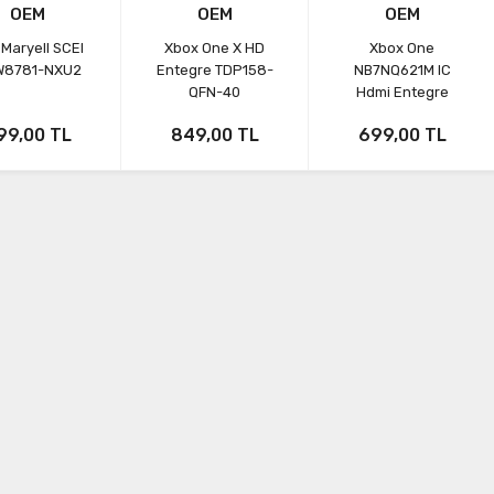
OEM
OEM
OEM
Maryell SCEI
Xbox One X HD
Xbox One
8781-NXU2
Entegre TDP158-
NB7NQ621M IC
QFN-40
Hdmi Entegre
99,00 TL
849,00 TL
699,00 TL