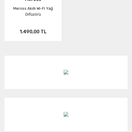
Meross Akıllı Wi-Fi Yağ
Neo
FUSION
ONE RS
Difüzörü
Aksesuar
X3
1.490,00 TL
KARMA
ONE X2