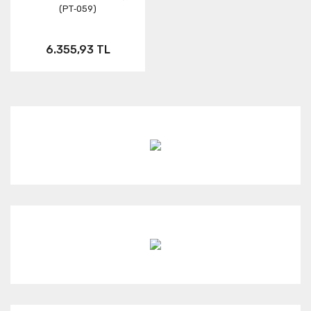
(PT‑059)
Neo
FUSION
ONE RS
6.355,93 TL
Aksesuar
X3
KARMA
ONE X2