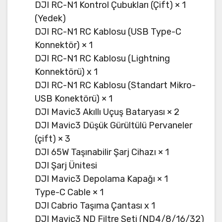
DJI RC-N1 Kontrol Çubukları (Çift) × 1
(Yedek)
DJI RC-N1 RC Kablosu (USB Type-C
Konnektör) × 1
DJI RC-N1 RC Kablosu (Lightning
Konnektörü) x 1
DJI RC-N1 RC Kablosu (Standart Mikro-
USB Konektörü) × 1
DJI Mavic3 Akıllı Uçuş Bataryası × 2
DJI Mavic3 Düşük Gürültülü Pervaneler
(çift) × 3
DJI 65W Taşınabilir Şarj Cihazı × 1
DJI Şarj Ünitesi
DJI Mavic3 Depolama Kapağı × 1
Type-C Cable × 1
DJI Cabrio Taşıma Çantası x 1
DJI Mavic3 ND Filtre Seti (ND4/8/16/32)