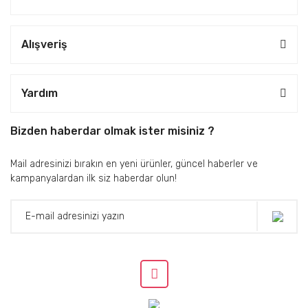
30 km (FCC MOD)
Maksimum Rüzgar Hızı Direnci
Alışveriş
12 m/s
Maksimum Eğim Açısı
25° (C modu)
Yardım
30° (N modu)
35° (S modu)
Bizden haberdar olmak ister misiniz ?
Maksimum Açısal Hız
Mail adresinizi bırakın en yeni ürünler, güncel haberler ve
200°/s
kampanyalardan ilk siz haberdar olun!
Çalışma sıcaklığı
-10° - 40° C (14° - 104° F)
GNSS
GPS + Galileo + Beidou
Gezinme Doğruluk Aralığı
Dikey: ±0,1 m (Vizyon Konumlandırma