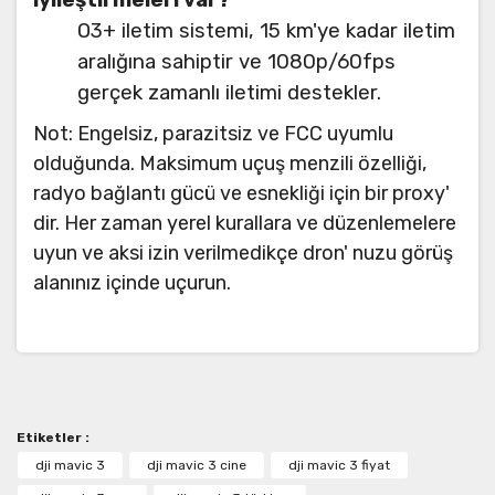
O3+ iletim sistemi, 15 km'ye kadar iletim
aralığına sahiptir ve 1080p/60fps
gerçek zamanlı iletimi destekler.
Not: Engelsiz, parazitsiz ve FCC uyumlu
olduğunda. Maksimum uçuş menzili özelliği,
radyo bağlantı gücü ve esnekliği için bir proxy'
dir. Her zaman yerel kurallara ve düzenlemelere
uyun ve aksi izin verilmedikçe dron' nuzu görüş
alanınız içinde uçurun.
Bu ürünün fiyat bilgisi, resim, ürün açıklamalarında ve
Özellikler
diğer konularda yetersiz gördüğünüz noktaları öneri
Drone
Bu ürüne ilk yorumu siz yapın!
formunu kullanarak tarafımıza iletebilirsiniz.
Kalkış Ağırlığı
Görüş ve önerileriniz için teşekkür ederiz.
Mavic 3: 895 g
Etiketler :
Yorum Yaz
Ürün resmi kalitesiz, bozuk veya görüntülenemiyor.
dji mavic 3
Mavic 3 Sine: 899 g
dji mavic 3 cine
dji mavic 3 fiyat
Ürün açıklamasında eksik bilgiler bulunuyor.