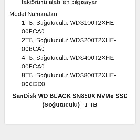
faktörünü alabilen bilgisayar
Model Numaraları
1TB, Soğutuculu: WDS100T2XHE-
00BCA0
2TB, Soğutuculu: WDS200T2XHE-
00BCA0
4TB, Soğutuculu: WDS400T2XHE-
00BCA0
8TB, Soğutuculu: WDS800T2XHE-
00CDD0
SanDisk WD BLACK SN850X NVMe SSD
(Soğutuculu) |
1 TB
Bu ürünün fiyat bilgisi, resim, ürün açıklamalarında ve
diğer konularda yetersiz gördüğünüz noktaları öneri
Bu ürüne ilk yorumu siz yapın!
formunu kullanarak tarafımıza iletebilirsiniz.
Görüş ve önerileriniz için teşekkür ederiz.