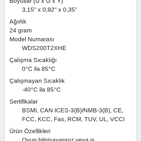
Boyutlar (U x G x Y)
3,15" x 0,92" x 0,35"
Ağırlık
24 gram
Model Numarası
WDS200T2XHE
Çalışma Sıcaklığı
0°C ila 85°C
Çalışmayan Sıcaklık
-40°C ila 85°C
Sertifikalar
BSMI, CAN ICES-3(B)/NMB-3(B), CE,
FCC, KCC, Fas, RCM, TUV, UL, VCCI
Ürün Özellikleri
Oyun bilgisayarınız veya iş