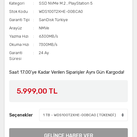
Kategori
SSD NVMe M.2
,
PlayStation 5
Stok Kodu
WDS100T2XHE-00BCA0
Garanti Tipi
SanDisk Türkiye
Arayüz
NMVe
Yazma Hızı
6300MB/s
Okuma Hızı
7300MB/s
Garanti
24 Ay
Süresi
Saat 17.00'ye Kadar Verilen Siparişler Aynı Gün Kargoda!
5.999,00 TL
Seçenekler
GELİNCE HABER VER