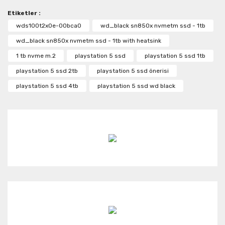
Etiketler :
Yorum Yaz
Ürün resmi kalitesiz, bozuk veya görüntülenemiyor.
wds100t2x0e-00bca0
wd_black sn850x nvmetm ssd - 1tb
Ürün açıklamasında eksik bilgiler bulunuyor.
wd_black sn850x nvmetm ssd - 1tb with heatsink
Ürün bilgilerinde hatalar bulunuyor.
1 tb nvme m.2
playstation 5 ssd
playstation 5 ssd 1tb
Ürün fiyatı diğer sitelerden daha pahalı.
playstation 5 ssd 2tb
playstation 5 ssd önerisi
Bu ürüne benzer farklı alternatifler olmalı.
playstation 5 ssd 4tb
playstation 5 ssd wd black
Gönder